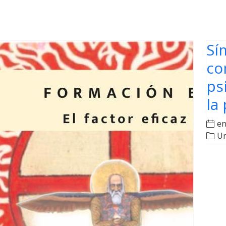
Sí
co
ps
la
en
Un