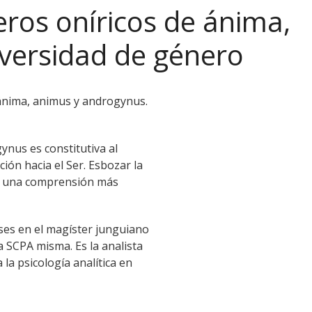
eros oníricos de ánima,
iversidad de género
e ánima, animus y androgynus.
nus es constitutiva al
ión hacia el Ser. Esbozar la
ar una comprensión más
ses en el magíster junguiano
a SCPA misma. Es la analista
la psicología analítica en