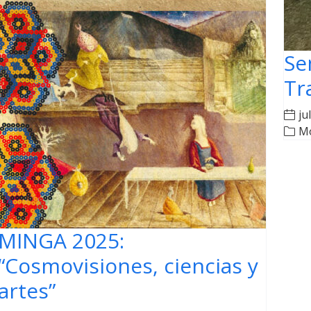
Se
Tr
ju
M
MINGA 2025:
“Cosmovisiones, ciencias y
artes”