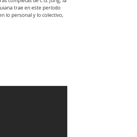
ras completas de C.G. Jung, la
guiana trae en este período
 lo personal y lo colectivo,