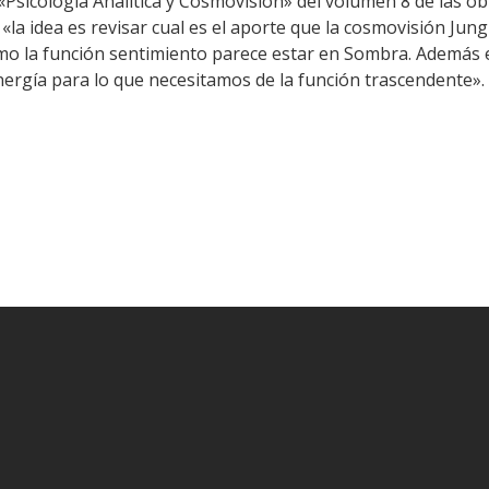
«Psicología Analítica y Cosmovisión» del volumen 8 de las ob
la idea es revisar cual es el aporte que la cosmovisión Jun
ómo la función sentimiento parece estar en Sombra. Además en
ergía para lo que necesitamos de la función trascendente».