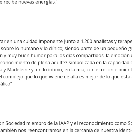
ue recibe nuevas energías.”
ar en una cuidad imponente junto a 1.200 analistas y terap
sobre lo humano y lo clínico; siendo parte de un pequeño g
n y muy buen humor para los días compartidos; la emoción de
onocimiento de plena adultez simbolizada en la capacidad d
ia y Madeleine y, en lo íntimo, en la mía, con el reconocimi
l complejo que lo que «viene de allá es mejor de lo que está
álico”
con Sociedad miembro de la IAAP y el reconocimiento como 
 también nos reencontramos en la cercanía de nuestra iden